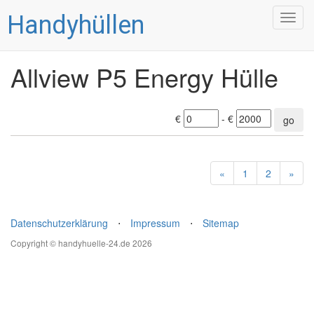
Handyhüllen
Togg
navig
Allview P5 Energy Hülle
€
- €
go
«
1
2
»
Datenschutzerklärung
⋅
Impressum
⋅
Sitemap
Copyright © handyhuelle-24.de 2026